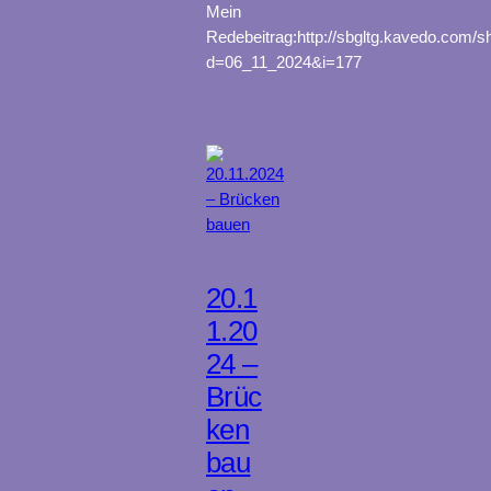
Mein
Redebeitrag:http://sbgltg.kavedo.com/s
d=06_11_2024&i=177
20.1
1.20
24 –
Brüc
ken
bau