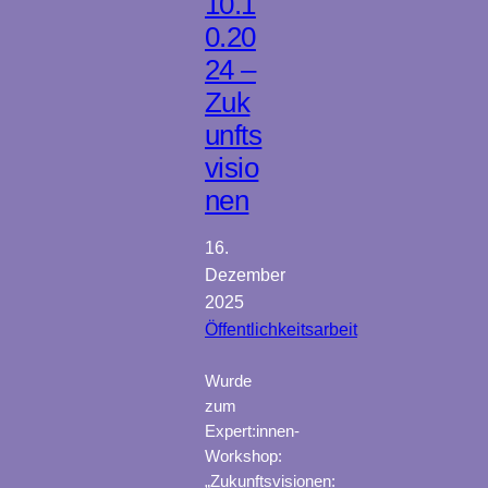
10.1
0.20
24 –
Zuk
unfts
visio
nen
16.
Dezember
2025
Öffentlichkeitsarbeit
Wurde
zum
Expert:innen-
Workshop:
„Zukunftsvisionen: