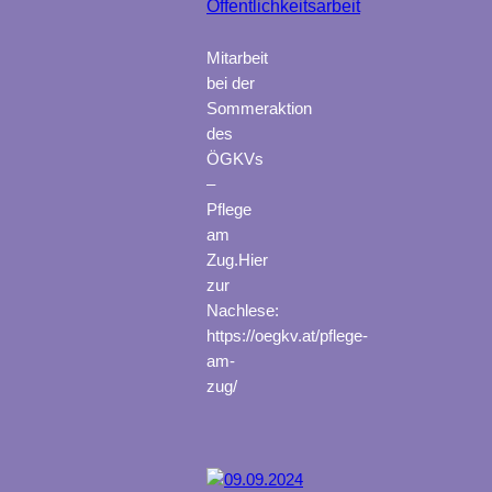
Öffentlichkeitsarbeit
Mitarbeit
bei der
Sommeraktion
des
ÖGKVs
–
Pflege
am
Zug.Hier
zur
Nachlese:
https://oegkv.at/pflege-
am-
zug/