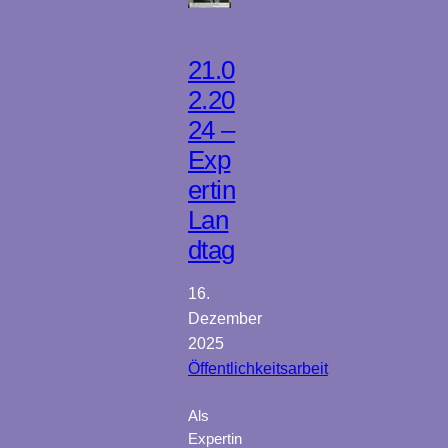
21.0
2.20
24 –
Exp
ertin
Lan
dtag
16.
Dezember
2025
Öffentlichkeitsarbeit
Als
Expertin