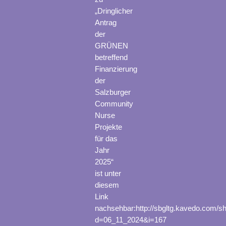
„Dringlicher
Antrag
der
GRÜNEN
betreffend
Finanzierung
der
Salzburger
Community
Nurse
Projekte
für das
Jahr
2025“
ist unter
diesem
Link
nachsehbar:http://sbgltg.kavedo.com/s
d=06_11_2024&i=167