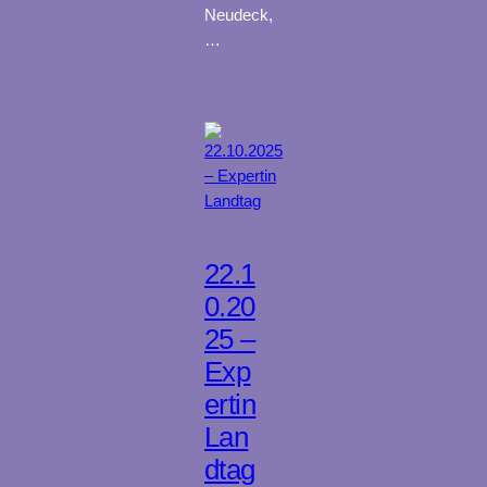
Neudeck,
…
22.1
0.20
25 –
Exp
ertin
Lan
dtag