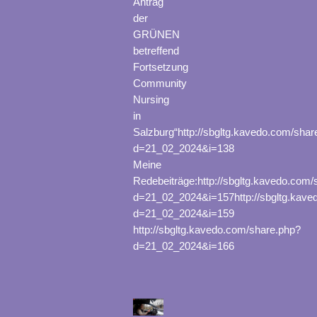
Antrag
der
GRÜNEN
betreffend
Fortsetzung
Community
Nursing
in
Salzburg“http://sbgltg.kavedo.com/shar
d=21_02_2024&i=138
Meine
Redebeiträge:http://sbgltg.kavedo.com/
d=21_02_2024&i=157http://sbgltg.kave
d=21_02_2024&i=159
http://sbgltg.kavedo.com/share.php?
d=21_02_2024&i=166