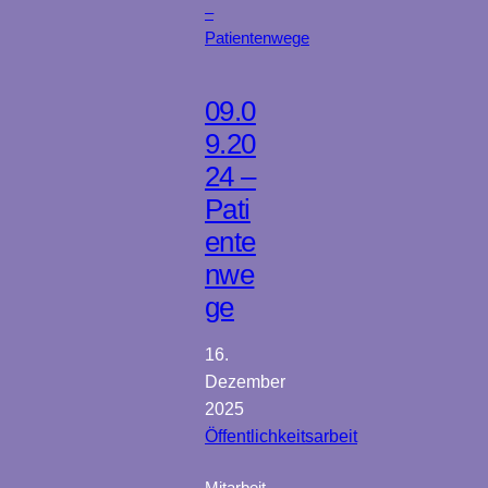
09.0
9.20
24 –
Pati
ente
nwe
ge
16.
Dezember
2025
Öffentlichkeitsarbeit