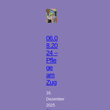
06.0
8.20
24 –
Pfle
ge
am
Zug
16.
Dezember
2025