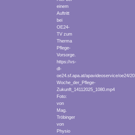
einem
Auftritt
bei
OE24-
TV zum
Therma
Pflege-
Vorsorge.
https://vs-
dl-
oe24.sf.apa.at/apavideoservice/oe24/
Woche_der_Pflege-
Zukunft_14112025_1080.mp4
Foto:
von
Mag.
Tröbinger
von
Physio