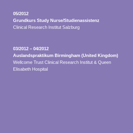
05/2012
Grundkurs Study Nurse/Studienassistenz
Clinical Research Institut Salzburg
03/2012 – 04/2012
Auslandspraktikum Birmingham (United Kingdom)
Wellcome Trust Clinical Research Institut & Queen
Elisabeth Hospital
12/2011
Basisseminar Basale Stimulation
®
in der Pflege
Ausbildungszentrum Vöcklabruck; Praxisbegleiter:
Peter Schmid